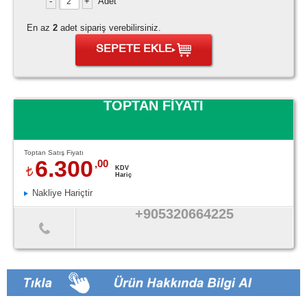
Adet
En az
2
adet sipariş verebilirsiniz.
SEPETE EKLE
TOPTAN FİYATI
Toptan Satış Fiyatı
6.300
,00
KDV
Hariç
Nakliye Hariçtir
+905320664225