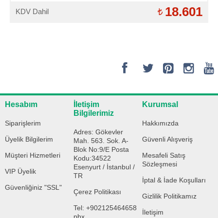
18.601
KDV Dahil
Hesabım
İletişim
Kurumsal
Bilgilerimiz
Siparişlerim
Hakkımızda
Adres: Gökevler
Üyelik Bilgilerim
Güvenli Alışveriş
Mah. 563. Sok. A-
Blok No:9/E Posta
Müşteri Hizmetleri
Mesafeli Satış
Kodu:34522
Sözleşmesi
Esenyurt / İstanbul /
VIP Üyelik
TR
İptal & İade Koşulları
Güvenliğiniz "SSL"
Çerez Politikası
Gizlilik Politikamız
Tel: +902125464658
İletişim
pbx