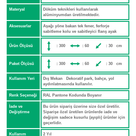
Materyal
Döküm teknikleri kullanılarak
alüminyumdan üretilmektedir.
Aksesuarlar
Aşağı yöne bakan tek fener, ferforje
sabitleme kolu ve sabitleyici flanş ayak
Ürün Ölçüsü
: 300
: 60
: 30 cm
Paket Ölçüsü
: 300
: 60
: 30 cm
Kullanım Yeri
Dış Mekan Dekoratif park, bahçe, yol
aydınlatmasında kullanılır.
Renk Seçeneği
RAL Pantone Kodunda Boyanır
İade ve
Bu ürün sipariş üzerine size özel üretilir.
Değiştirme
Siparişe özel üretilen ürünlerde iade ve
değişim sadece kusurlu (ayıplı) ürünler için
geçerlidir.
Kullanım
2 Yıl