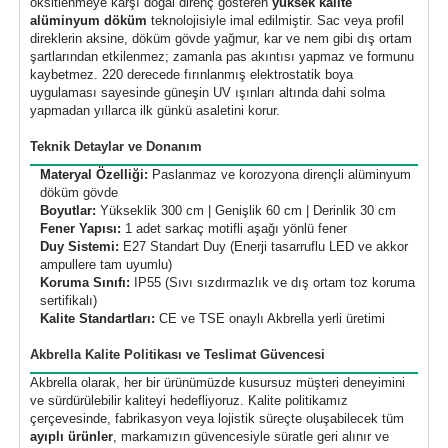
oksitlenmeye karşı doğal direnç gösteren
yüksek kalite
alüminyum döküm
teknolojisiyle imal edilmiştir. Sac veya profil
direklerin aksine, döküm gövde yağmur, kar ve nem gibi dış ortam
şartlarından etkilenmez; zamanla pas akıntısı yapmaz ve formunu
kaybetmez. 220 derecede fırınlanmış elektrostatik boya
uygulaması sayesinde güneşin UV ışınları altında dahi solma
yapmadan yıllarca ilk günkü asaletini korur.
Teknik Detaylar ve Donanım
Materyal Özelliği:
Paslanmaz ve korozyona dirençli alüminyum
döküm gövde
Boyutlar:
Yükseklik 300 cm | Genişlik 60 cm | Derinlik 30 cm
Fener Yapısı:
1 adet sarkaç motifli aşağı yönlü fener
Duy Sistemi:
E27 Standart Duy (Enerji tasarruflu LED ve akkor
ampullere tam uyumlu)
Koruma Sınıfı:
IP55 (Sıvı sızdırmazlık ve dış ortam toz koruma
sertifikalı)
Kalite Standartları:
CE ve TSE onaylı Akbrella yerli üretimi
Akbrella Kalite Politikası ve Teslimat Güvencesi
Akbrella olarak, her bir ürünümüzde kusursuz müşteri deneyimini
ve sürdürülebilir kaliteyi hedefliyoruz. Kalite politikamız
çerçevesinde, fabrikasyon veya lojistik süreçte oluşabilecek tüm
ayıplı ürünler
, markamızın güvencesiyle süratle geri alınır ve