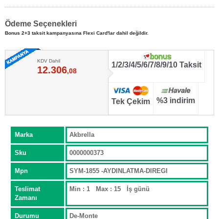
Ödeme Seçenekleri
Bonus 2+3 taksit kampanyasına Flexi Card'lar dahil değildir.
KDV Dahil
1/2/3/4/5/6/7/8/9/10 Taksit
12.306
,08
%3 indirim
Tek Çekim
Marka
Akbrella
Sku
0000000373
Mpn
SYM-1855 -AYDINLATMA-DIREGI
Teslimat
Min : 1 Max : 15 İş günü
Zamanı
Durumu
De-Monte