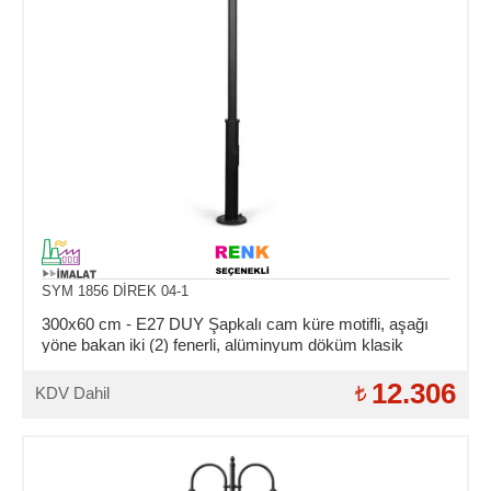
SYM 1856 DİREK 04-1
300x60 cm - E27 DUY Şapkalı cam küre motifli, aşağı
yöne bakan iki (2) fenerli, alüminyum döküm klasik
dekoratif park bahçe aydınlatma direği
12.306
KDV Dahil