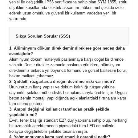
yenisi ile değiştirilir. IP55 sertifikasına sahip olan SYM 1855, zorlu
dış iklim koşullarında elektrik aksamını mükemmel şekilde izole
ederek uzun ömürlü ve güvenli bir kullanım vadeden yerli bir
yatırımdır.
Sıkça Sorulan Sorular (SSS)
1. Alüminyum döküm direk demir direklere göre neden daha
avantajlıdır?
Alüminyum döküm materyali paslanmaya karşı doğal bir dirence
sahiptir. Demir direkler zamanla paslanıp çürürken, alüminyum
direklerimiz onlarca yıl boyunca formunu ve görsel kalitesini korur,
bakım maliyeti çıkarmaz.
2. Şiddetli rüzgarlarda direğin devrilme riski var mıdır?
Ürünümüzün flanş yapısı ve döküm kalınlığı rüzgar yüküne
dayanıklı şekilde mühendislik hesaplamalarıyla üretilmiştir. Uygun
beton zemin montajı yapıldığında açık alanlardaki fırtınalara karşı
tam direnç gösterir.
3. Ampul değişimi kullanıcı tarafından pratik şekilde
yapılabilir mi?
Evet, fener başlığı standart E27 duy yapısına sahip olup, herhangi
bir uzmanlık gerektirmeden piyasadaki tüm LED ampullerle
kolayca değiştirilebilir şekilde tasarlanmıştır.
4. Yağmur suyuna karşı sızdırmazlık garantisi nedir?