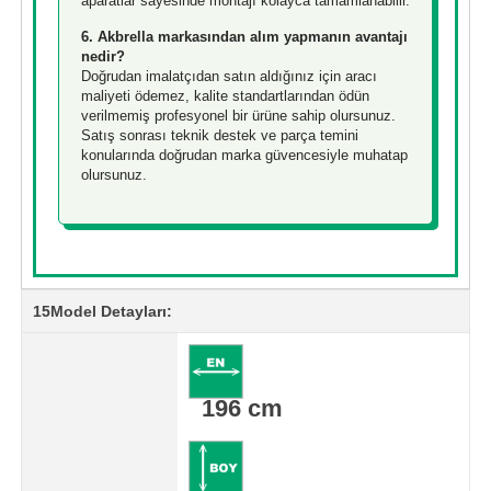
aparatlar sayesinde montajı kolayca tamamlanabilir.
6. Akbrella markasından alım yapmanın avantajı
nedir?
Doğrudan imalatçıdan satın aldığınız için aracı
maliyeti ödemez, kalite standartlarından ödün
verilmemiş profesyonel bir ürüne sahip olursunuz.
Satış sonrası teknik destek ve parça temini
konularında doğrudan marka güvencesiyle muhatap
olursunuz.
15Model Detayları:
196 cm