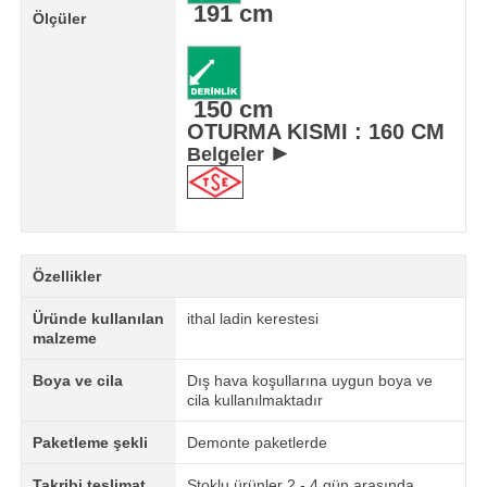
191 cm
Ölçüler
150 cm
OTURMA KISMI : 160 CM
►
Belgeler
Özellikler
Üründe kullanılan
ithal ladin kerestesi
malzeme
Boya ve cila
Dış hava koşullarına uygun boya ve
cila kullanılmaktadır
Paketleme şekli
Demonte paketlerde
Takribi teslimat
Stoklu ürünler 2 - 4 gün arasında