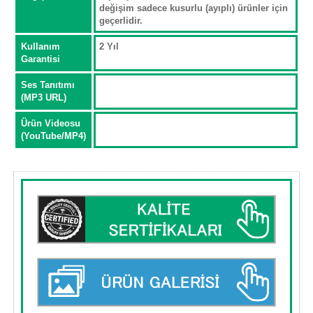
değişim sadece kusurlu (ayıplı) ürünler için
geçerlidir.
Kullanım
2 Yıl
Garantisi
Ses Tanıtımı
(MP3 URL)
Ürün Videosu
(YouTube/MP4)