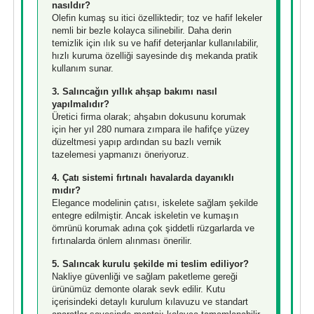
nasıldır?
Olefin kumaş su itici özelliktedir; toz ve hafif lekeler
nemli bir bezle kolayca silinebilir. Daha derin
temizlik için ılık su ve hafif deterjanlar kullanılabilir,
hızlı kuruma özelliği sayesinde dış mekanda pratik
kullanım sunar.
3. Salıncağın yıllık ahşap bakımı nasıl
yapılmalıdır?
Üretici firma olarak; ahşabın dokusunu korumak
için her yıl 280 numara zımpara ile hafifçe yüzey
düzeltmesi yapıp ardından su bazlı vernik
tazelemesi yapmanızı öneriyoruz.
4. Çatı sistemi fırtınalı havalarda dayanıklı
mıdır?
Elegance modelinin çatısı, iskelete sağlam şekilde
entegre edilmiştir. Ancak iskeletin ve kumaşın
ömrünü korumak adına çok şiddetli rüzgarlarda ve
fırtınalarda önlem alınması önerilir.
5. Salıncak kurulu şekilde mi teslim ediliyor?
Nakliye güvenliği ve sağlam paketleme gereği
ürünümüz demonte olarak sevk edilir. Kutu
içerisindeki detaylı kurulum kılavuzu ve standart