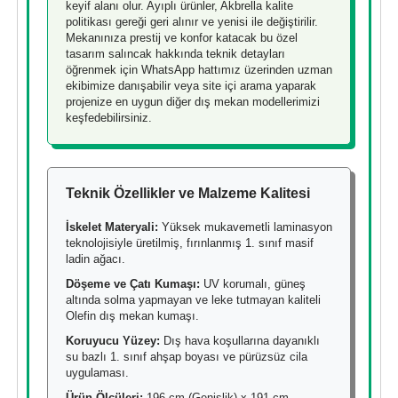
keyif alanı olur. Ayıplı ürünler, Akbrella kalite
politikası gereği geri alınır ve yenisi ile değiştirilir.
Mekanınıza prestij ve konfor katacak bu özel
tasarım salıncak hakkında teknik detayları
öğrenmek için WhatsApp hattımız üzerinden uzman
ekibimize danışabilir veya site içi arama yaparak
projenize en uygun diğer dış mekan modellerimizi
keşfedebilirsiniz.
Teknik Özellikler ve Malzeme Kalitesi
İskelet Materyali:
Yüksek mukavemetli laminasyon
teknolojisiyle üretilmiş, fırınlanmış 1. sınıf masif
ladin ağacı.
Döşeme ve Çatı Kumaşı:
UV korumalı, güneş
altında solma yapmayan ve leke tutmayan kaliteli
Olefin dış mekan kumaşı.
Koruyucu Yüzey:
Dış hava koşullarına dayanıklı
su bazlı 1. sınıf ahşap boyası ve pürüzsüz cila
uygulaması.
Ürün Ölçüleri:
196 cm (Genişlik) x 191 cm