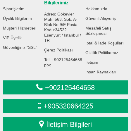
Bilgilerimiz
Siparişlerim
Hakkımızda
Adres: Gökevler
Üyelik Bilgilerim
Güvenli Alışveriş
Mah. 563. Sok. A-
Blok No:9/E Posta
Müşteri Hizmetleri
Mesafeli Satış
Kodu:34522
Sözleşmesi
Esenyurt / İstanbul /
VIP Üyelik
TR
İptal & İade Koşulları
Güvenliğiniz "SSL"
Çerez Politikası
Gizlilik Politikamız
Tel: +902125464658
İletişim
pbx
İnsan Kaynakları
+902125464658
+905320664225
İletişim Bilgileri