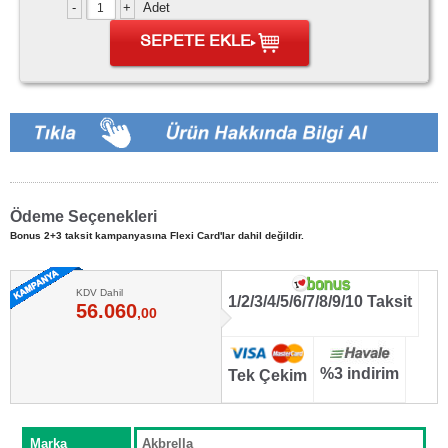
Adet
SEPETE EKLE
Ödeme Seçenekleri
Bonus 2+3 taksit kampanyasına Flexi Card'lar dahil değildir.
KDV Dahil
1/2/3/4/5/6/7/8/9/10 Taksit
56.060
,00
%3 indirim
Tek Çekim
Marka
Akbrella