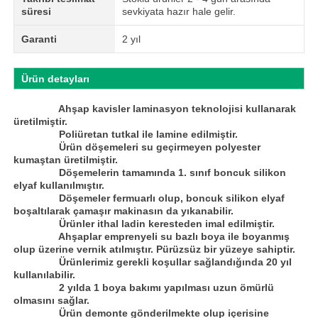
süresi
sevkiyata hazır hale gelir.
Garanti
2 yıl
Ürün detayları
Ahşap kavisler laminasyon teknolojisi kullanarak
üretilmiştir.
Poliüretan tutkal ile lamine edilmiştir.
Ürün döşemeleri su geçirmeyen polyester
kumaştan üretilmiştir.
Döşemelerin tamamında 1. sınıf boncuk silikon
elyaf kullanılmıştır.
Döşemeler fermuarlı olup, boncuk silikon elyaf
boşaltılarak çamaşır makinasın da yıkanabilir.
Ürünler ithal ladin keresteden imal edilmiştir.
Ahşaplar emprenyeli su bazlı boya ile boyanmış
olup üzerine vernik atılmıştır. Pürüzsüz bir yüzeye sahiptir.
Ürünlerimiz gerekli koşullar sağlandığında 20 yıl
kullanılabilir.
2 yılda 1 boya bakımı yapılması uzun ömürlü
olmasını sağlar.
Ürün demonte gönderilmekte olup içerisine