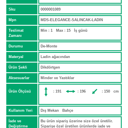
Sku
0000001089
Mpn
MDS-ELEGANCE-SALINCAK-LADIN
Teslimat
Min : 1 Max : 15 İş günü
Zamanı
Durumu
De-Monte
Materyal
Ladin ağacından
Ürün Şekli
Dikdörtgen
Aksesuarlar
Minder ve Yastıklar
Ürün Ölçüsü
: 191
: 196
: 150 cm
Kullanım Yeri
Dış Mekan Bahçe
İade ve
Bu ürün sipariş üzerine size özel üretilir.
Değiştirme
Siparişe özel üretilen ürünlerde iade ve