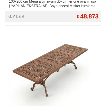
100x200 cm Mega alüminyum döküm ferforje oval masa
| YAPILAN EKSTRALAR: Boya öncesi Misket kumlama
ve Asit daldırma işlemi.
48.873
KDV Dahil