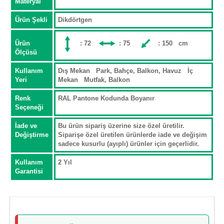
Materyal
Ürün Şekli
Dikdörtgen
Ürün
: 72
: 75
: 150 cm
Ölçüsü
Kullanım
Dış Mekan Park, Bahçe, Balkon, Havuz İç
Yeri
Mekan Mutfak, Balkon
Renk
RAL Pantone Kodunda Boyanır
Seçeneği
İade ve
Bu ürün sipariş üzerine size özel üretilir.
Değiştirme
Siparişe özel üretilen ürünlerde iade ve değişim
sadece kusurlu (ayıplı) ürünler için geçerlidir.
Kullanım
2 Yıl
Garantisi