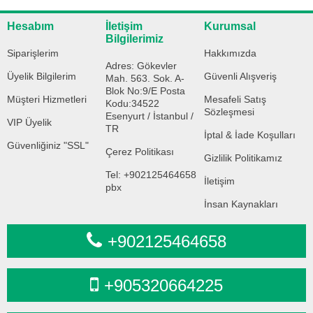
Hesabım
İletişim
Kurumsal
Bilgilerimiz
Siparişlerim
Hakkımızda
Adres: Gökevler
Üyelik Bilgilerim
Güvenli Alışveriş
Mah. 563. Sok. A-
Blok No:9/E Posta
Müşteri Hizmetleri
Mesafeli Satış
Kodu:34522
Sözleşmesi
Esenyurt / İstanbul /
VIP Üyelik
TR
İptal & İade Koşulları
Güvenliğiniz "SSL"
Çerez Politikası
Gizlilik Politikamız
Tel: +902125464658
İletişim
pbx
İnsan Kaynakları
+902125464658
+905320664225