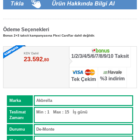
Ödeme Seçenekleri
Bonus 2+3 taksit kampanyasına Flexi Card'lar dahil değildir.
KDV Dahil
1/2/3/4/5/6/7/8/9/10 Taksit
23.592
,80
%3 indirim
Tek Çekim
Marka
Akbrella
Teslimat
Min : 1 Max : 15 İş günü
Zamanı
Durumu
De-Monte