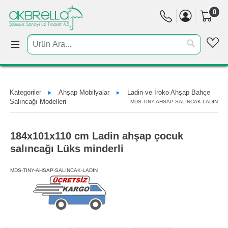
0
Kategoriler
Ahşap Mobilyalar
Ladin ve İroko Ahşap Bahçe
Salıncağı Modelleri
MDS-TINY-AHSAP-SALINCAK-LADIN
184x101x110 cm Ladin ahşap çocuk
salıncağı Lüks minderli
MDS-TINY-AHSAP-SALINCAK-LADIN