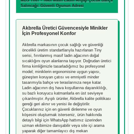
MDS TINY - Tekli Masif Ladin Ahşap Çocuk Bahçe
Salıncağı: Güvenli Oyunun Adresi
Akbrella Üretici Güvencesiyle Minikler
İçin Profesyonel Konfor
Akbrella markasının çocuk sağlığı ve güvenliği
öncelikli üretim standartlarıyla hazırlanan Tiny
serisi, fırınlanmış masif ladin ağacının doğal
sıcaklığını oyun alanlarına taşıyor. Doğrudan üretici
firma kimliğimizle tasarladığımız bu profesyonel
model; miniklerin ergonomisine uygun yapısı,
güneşten koruyan çatısı ve emniyetli minder
tasarımıyla bahçe ve teraslarınıza neşe katar.
Ladin ağacının dış hava koşullarına dayanıklılığı,
su bazlı koruyucu katmanlarla en üst seviyeye
çıkarılmıştır. Ayıplı ürünler, Akbrella kalite politikası
gereği geri alınır ve yenisi ile değiştirilir.
Çocuklarınız için en güvenli dinlenme ve oyun
köşesini oluşturmak isterseniz, ürün hakkında
detaylı bilgi için WhatsApp hattımız üzerinden
uzman ekibimize danışabilir veya site içi arama
yaparak diğer tamamlayıcı dış mekan