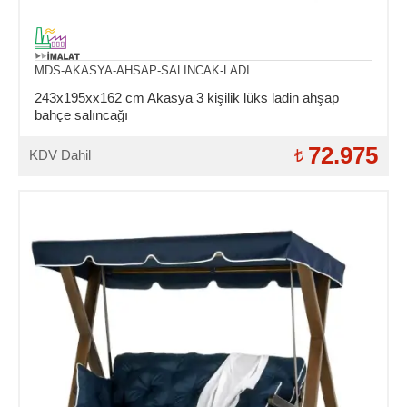
MDS-AKASYA-AHSAP-SALINCAK-LADI
243x195xx162 cm Akasya 3 kişilik lüks ladin ahşap
bahçe salıncağı
72.975
KDV Dahil