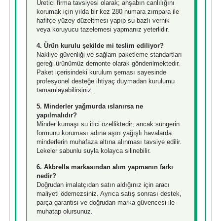
Üretici firma tavsiyesi olarak; ahşabın canlılığını
korumak için yılda bir kez 280 numara zımpara ile
hafifçe yüzey düzeltmesi yapıp su bazlı vernik
veya koruyucu tazelemesi yapmanız yeterlidir.
4. Ürün kurulu şekilde mi teslim ediliyor?
Nakliye güvenliği ve sağlam paketleme standartları
gereği ürünümüz demonte olarak gönderilmektedir.
Paket içerisindeki kurulum şeması sayesinde
profesyonel desteğe ihtiyaç duymadan kurulumu
tamamlayabilirsiniz.
5. Minderler yağmurda ıslanırsa ne
yapılmalıdır?
Minder kumaşı su itici özelliktedir; ancak süngerin
formunu koruması adına aşırı yağışlı havalarda
minderlerin muhafaza altına alınması tavsiye edilir.
Lekeler sabunlu suyla kolayca silinebilir.
6. Akbrella markasından alım yapmanın farkı
nedir?
Doğrudan imalatçıdan satın aldığınız için aracı
maliyeti ödemezsiniz. Ayrıca satış sonrası destek,
parça garantisi ve doğrudan marka güvencesi ile
muhatap olursunuz.