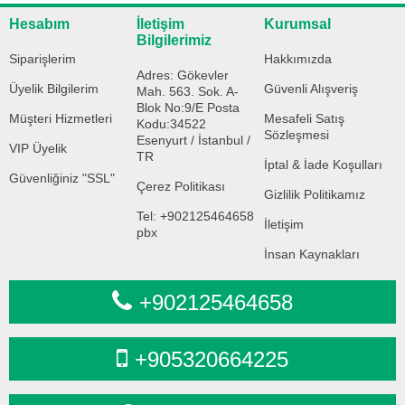
Hesabım
İletişim
Kurumsal
Bilgilerimiz
Siparişlerim
Hakkımızda
Adres: Gökevler
Üyelik Bilgilerim
Güvenli Alışveriş
Mah. 563. Sok. A-
Blok No:9/E Posta
Müşteri Hizmetleri
Mesafeli Satış
Kodu:34522
Sözleşmesi
Esenyurt / İstanbul /
VIP Üyelik
TR
İptal & İade Koşulları
Güvenliğiniz "SSL"
Çerez Politikası
Gizlilik Politikamız
Tel: +902125464658
İletişim
pbx
İnsan Kaynakları
+902125464658
+905320664225