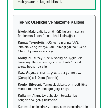
mobilyalarımızı keşfedebilirsiniz.
Teknik Özellikler ve Malzeme Kalitesi
İskelet Materyali:
Uzun ömürlü kullanım sunan,
fırınlanmış 1. sınıf masif ithal ladin ağacı.
Kumaş Teknolojisi:
Güneş ışınlarına (UV),
lekelere ve aşınmaya karşı dirençli yüksek kalite
Olefin dış mekan kumaşı.
Koruyucu Yüzey:
Çocuk sağlığına uygun, dış
hava koşullarına tam uyumlu su bazlı 1. sınıf
ahşap boyası ve cila.
Ürün Ölçüleri:
184 cm (Yükseklik) x 101 cm
(Genişlik) x 110 cm (Derinlik).
Konfor Bileşeni:
Yumuşak dokulu, emniyetli lüks
minder takımı ve entegre gölgelik çatısı.
Kullanım Alanı:
Ev bahçeleri, teraslar, kış
bahçeleri ve geniş balkonlar.
Kurumsal projeleriniz ve toplu alım talepleriniz için