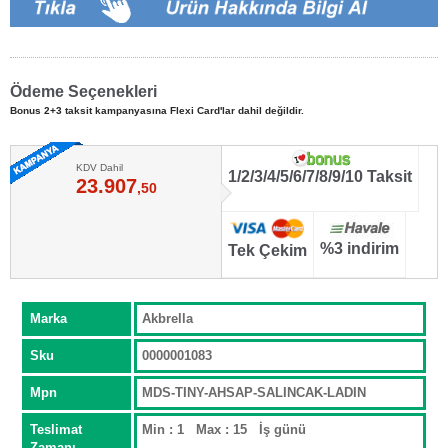
Ödeme Seçenekleri
Bonus 2+3 taksit kampanyasına Flexi Card'lar dahil değildir.
KDV Dahil
1/2/3/4/5/6/7/8/9/10 Taksit
23.907
,50
%3 indirim
Tek Çekim
Marka
Akbrella
Sku
0000001083
Mpn
MDS-TINY-AHSAP-SALINCAK-LADIN
Teslimat
Min : 1 Max : 15 İş günü
Zamanı