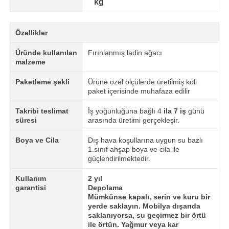
kg
Özellikler
Üründe kullanılan
Fırınlanmış ladin ağacı
malzeme
Paketleme şekli
Ürüne özel ölçülerde üretilmiş koli
paket içerisinde muhafaza edilir
Takribi teslimat
İş yoğunluğuna bağlı 4
ila 7 iş
günü
süresi
arasında üretimi gerçekleşir.
Boya ve Cila
Dış hava koşullarına uygun su bazlı
1.sınıf ahşap boya ve cila ile
güçlendirilmektedir.
Kullanım
2 yıl
garantisi
Depolama
Mümkünse kapalı, serin ve kuru bir
yerde saklayın. Mobilya dışarıda
saklanıyorsa, su geçirmez bir örtü
ile örtün. Yağmur veya kar