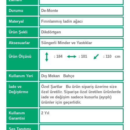
Durumu
De-Monte
Materyal
Fırınlanmış ladin ağacı
Ürün Şekli
Dikdörtgen
Aksesuarlar
Süngerli Minder ve Yastıklar
Ürün Ölçüsü
: 184
: 101
: 110 cm
Kullanım Yeri
Dış Mekan Bahçe
İade ve
Özel Şartlar Bu ürün sipariş üzerine size
Değiştirme
özel üretilir. Siparişe özel üretilen ürünlerde
iade ve değişim sadece kusurlu (ayıplı)
ürünler için geçerlidir.
Kullanım
2 Yıl
Garantisi
Ses Tanıtımı